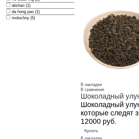
alishan (1)
da hong pao (1)
molochny (5)
В закладки
В сравнение
Шоколадный улун 
Шоколадный улун
которые следят за
120
00
руб.
Купить
В закладки